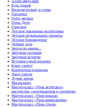
Аллея звёзд-mini
Будь здоров
Вплетая музыку в слова
Гнесинка
Голос месяца
Голос.Дети
Гороскоп
Детские вокальные коллективы
Детские музыкальные проекты
Детское Евровидение
Добрые дела
Звезда по имени...
Звёздная гостиная
Звёздные встречи
История одной песенки
Клип, снято!
Концертная площадка
Лицо города
Лучше хором
Магия кино
Мастер-класс «Урок актёрского
мастерства, сцендвижения и сценречи»
Мастер-класс «Урок вокала»
Мастер-класс «Урок композиции»
Мастер-класс «Урок стиля»