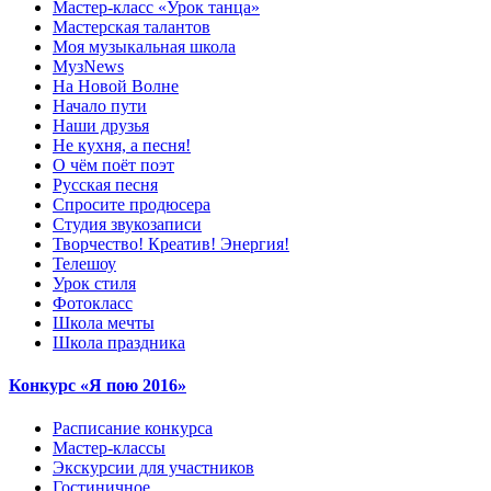
Мастер-класс «Урок танца»
Мастерская талантов
Моя музыкальная школа
МузNews
На Новой Волне
Начало пути
Наши друзья
Не кухня, а песня!
О чём поёт поэт
Русская песня
Спросите продюсера
Студия звукозаписи
Творчество! Креатив! Энергия!
Телешоу
Урок стиля
Фотокласс
Школа мечты
Школа праздника
Конкурс «Я пою 2016»
Расписание конкурса
Мастер-классы
Экскурсии для участников
Гостиничное