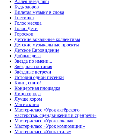
Аллея звёзд-mini
Будь здоров
Вплетая музыку в слова
Гнесинка
Голос месяца
Голос.Дети
Гороскоп
Детские вокальные коллективы
Детские музыкальные проекты
Детское Евровидение
Добрые дела
Звезда по имени...
Звёздная гостиная
Звёздные встречи
История одной песенки
Клип, снято!
Концертная площадка
Лицо города
Лучше хором
Магия кино
Мастер-класс «Урок актёрского
мастерства, сцендвижения и сценречи»
Мастер-класс «Урок вокала»
Мастер-класс «Урок композиции»
Мастер-класс «Урок стиля»