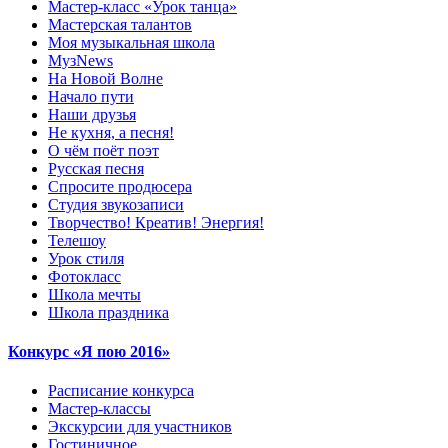
Мастер-класс «Урок танца»
Мастерская талантов
Моя музыкальная школа
МузNews
На Новой Волне
Начало пути
Наши друзья
Не кухня, а песня!
О чём поёт поэт
Русская песня
Спросите продюсера
Студия звукозаписи
Творчество! Креатив! Энергия!
Телешоу
Урок стиля
Фотокласс
Школа мечты
Школа праздника
Конкурс «Я пою 2016»
Расписание конкурса
Мастер-классы
Экскурсии для участников
Гостиничное