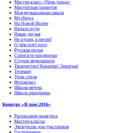
Мастер-класс «Урок танца»
Мастерская талантов
Моя музыкальная школа
МузNews
На Новой Волне
Начало пути
Наши друзья
Не кухня, а песня!
О чём поёт поэт
Русская песня
Спросите продюсера
Студия звукозаписи
Творчество! Креатив! Энергия!
Телешоу
Урок стиля
Фотокласс
Школа мечты
Школа праздника
Конкурс «Я пою 2016»
Расписание конкурса
Мастер-классы
Экскурсии для участников
Гостиничное