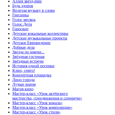
Аллея звёзд-mini
Будь здоров
Вплетая музыку в слова
Гнесинка
Голос месяца
Голос.Дети
Гороскоп
Детские вокальные коллективы
Детские музыкальные проекты
Детское Евровидение
Добрые дела
Звезда по имени...
Звёздная гостиная
Звёздные встречи
История одной песенки
Клип, снято!
Концертная площадка
Лицо города
Лучше хором
Магия кино
Мастер-класс «Урок актёрского
мастерства, сцендвижения и сценречи»
Мастер-класс «Урок вокала»
Мастер-класс «Урок композиции»
Мастер-класс «Урок стиля»