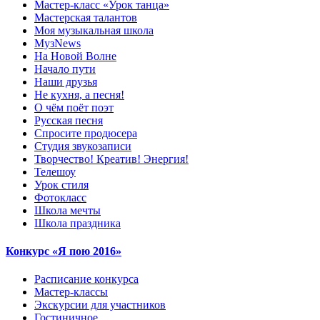
Мастер-класс «Урок танца»
Мастерская талантов
Моя музыкальная школа
МузNews
На Новой Волне
Начало пути
Наши друзья
Не кухня, а песня!
О чём поёт поэт
Русская песня
Спросите продюсера
Студия звукозаписи
Творчество! Креатив! Энергия!
Телешоу
Урок стиля
Фотокласс
Школа мечты
Школа праздника
Конкурс «Я пою 2016»
Расписание конкурса
Мастер-классы
Экскурсии для участников
Гостиничное