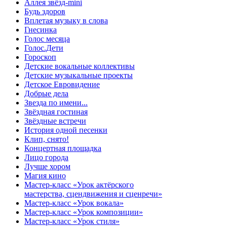
Аллея звёзд-mini
Будь здоров
Вплетая музыку в слова
Гнесинка
Голос месяца
Голос.Дети
Гороскоп
Детские вокальные коллективы
Детские музыкальные проекты
Детское Евровидение
Добрые дела
Звезда по имени...
Звёздная гостиная
Звёздные встречи
История одной песенки
Клип, снято!
Концертная площадка
Лицо города
Лучше хором
Магия кино
Мастер-класс «Урок актёрского
мастерства, сцендвижения и сценречи»
Мастер-класс «Урок вокала»
Мастер-класс «Урок композиции»
Мастер-класс «Урок стиля»