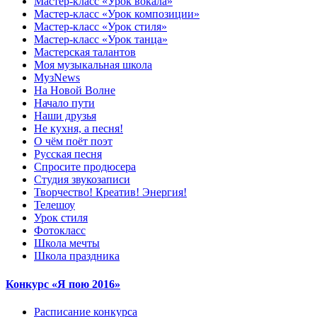
Мастер-класс «Урок вокала»
Мастер-класс «Урок композиции»
Мастер-класс «Урок стиля»
Мастер-класс «Урок танца»
Мастерская талантов
Моя музыкальная школа
МузNews
На Новой Волне
Начало пути
Наши друзья
Не кухня, а песня!
О чём поёт поэт
Русская песня
Спросите продюсера
Студия звукозаписи
Творчество! Креатив! Энергия!
Телешоу
Урок стиля
Фотокласс
Школа мечты
Школа праздника
Конкурс «Я пою 2016»
Расписание конкурса